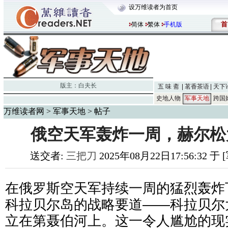
设万维读者为首页
首
简体
繁体
手机版
版主：
白夫长
五 味 斋
茗香茶语
天下
史地人物
军事天地
跨国
万维读者网
>
军事天地
> 帖子
俄空天军轰炸一周，赫尔松
送交者:
三把刀
2025年08月22日17:56:32 
在俄罗斯空天军持续一周的猛烈轰炸
科拉贝尔岛的战略要道——科拉贝尔
立在第聂伯河上。这一令人尴尬的现