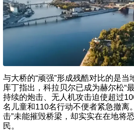
与大桥的“顽强”形成残酷对比的是当
库丁指出，科拉贝尔已成为赫尔松“最
持续的炮击、无人机攻击迫使超过100
名儿童和110名行动不便者紧急撤离
击”未能摧毁桥梁，却实实在在地将
民。