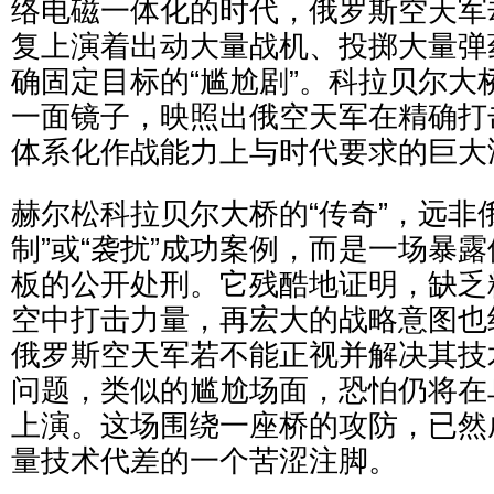
络电磁一体化的时代，俄罗斯空天军
复上演着出动大量战机、投掷大量弹
确固定目标的“尴尬剧”。科拉贝尔大
一面镜子，映照出俄空天军在精确打
体系化作战能力上与时代要求的巨大
赫尔松科拉贝尔大桥的“传奇”，远非
制”或“袭扰”成功案例，而是一场暴
板的公开处刑。它残酷地证明，缺乏
空中打击力量，再宏大的战略意图也
俄罗斯空天军若不能正视并解决其技
问题，类似的尴尬场面，恐怕仍将在
上演。这场围绕一座桥的攻防，已然
量技术代差的一个苦涩注脚。