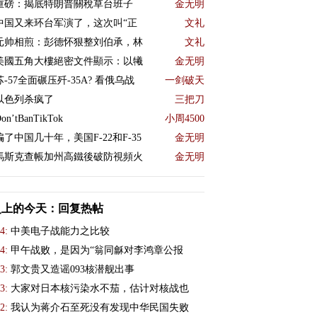
重磅：揭底特朗普關稅草台班子
金无明
中国又来环台军演了，这次叫“正
文礼
元帅相煎：彭德怀狠整刘伯承，林
文礼
美國五角大樓絕密文件顯示：以犧
金无明
苏-57全面碾压歼-35A? 看俄乌战
一剑破天
以色列杀疯了
三把刀
on’tBanTikTok
小周4500
骗了中国几十年，美国F-22和F-35
金无明
馬斯克查帳加州高鐵後破防視頻火
金无明
史上的今天：回复热帖
4:
中美电子战能力之比较
4:
甲午战败，是因为“翁同龢对李鸿章公报
3:
郭文贵又造谣093核潜舰出事
3:
大家对日本核污染水不茄，估计对核战也
2:
我认为蒋介石至死没有发现中华民国失败