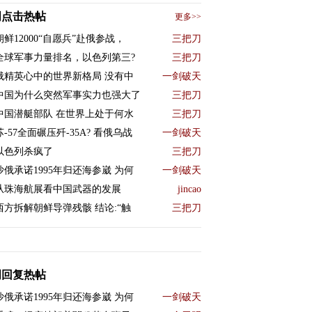
周点击热帖
更多>>
朝鲜12000“自愿兵”赴俄参战，
三把刀
全球军事力量排名，以色列第三?
三把刀
俄精英心中的世界新格局 没有中
一剑破天
中国为什么突然军事实力也强大了
三把刀
中国潜艇部队 在世界上处于何水
三把刀
苏-57全面碾压歼-35A? 看俄乌战
一剑破天
以色列杀疯了
三把刀
沙俄承诺1995年归还海参崴 为何
一剑破天
从珠海航展看中国武器的发展
jincao
西方拆解朝鲜导弹残骸 结论:“触
三把刀
周回复热帖
沙俄承诺1995年归还海参崴 为何
一剑破天