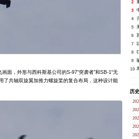
2
3
4
5
6
7
8
D
9
10
，外形与西科斯基公司的S-97“突袭者”和SB-1“无
采用了共轴双旋翼加推力螺旋桨的复合布局，这种设计能
历
202
202
202
202
202