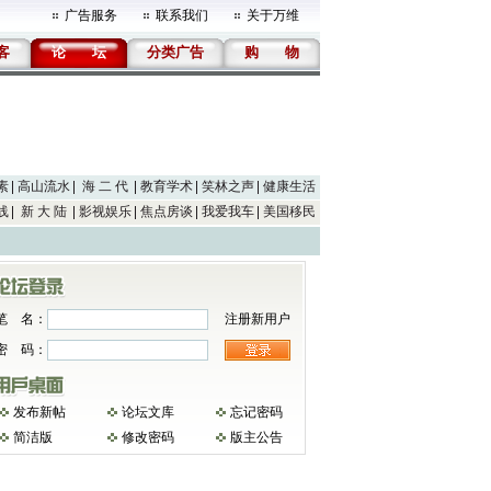
广告服务
联系我们
关于万维
客
论
坛
分类广告
购
物
素
高山流水
海 二 代
教育学术
笑林之声
健康生活
线
新 大 陆
影视娱乐
焦点房谈
我爱我车
美国移民
笔 名：
注册新用户
密 码：
发布新帖
论坛文库
忘记密码
简洁版
修改密码
版主公告