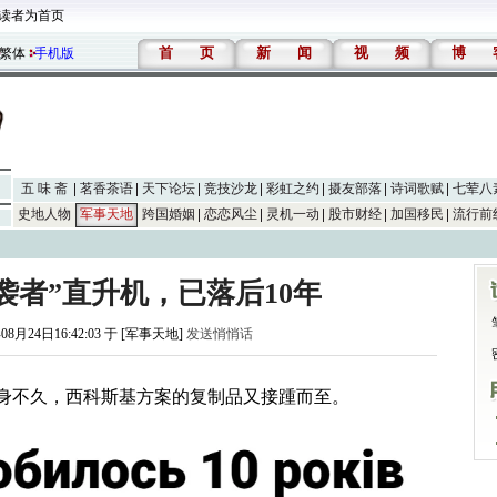
读者为首页
首
页
新
闻
视
频
博
繁体
手机版
五 味 斋
茗香茶语
天下论坛
竞技沙龙
彩虹之约
摄友部落
诗词歌赋
七荤八
史地人物
军事天地
跨国婚姻
恋恋风尘
灵机一动
股市财经
加国移民
流行前
袭者”直升机，已落后10年
08月24日16:42:03 于 [军事天地]
发送悄悄话
刚现身不久，西科斯基方案的复制品又接踵而至。