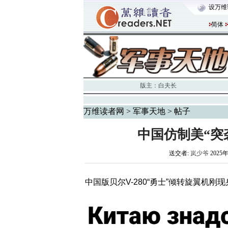
设万维
简体
版主：
白夫长
万维读者网
>
军事天地
> 帖子
中国仿制美“突
送交者:
岚少爷
2025年
中国版贝尔V-280“勇士”倾转旋翼机