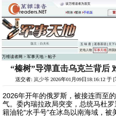
设万维读者为首页
首
简体
繁体
手机版
版主：
白夫长
五 味 斋
茗香茶语
天下
史地人物
军事天地
跨国
万维读者网
>
军事天地
> 帖子
“榛树”导弹直击乌克兰背后
送交者:
岚少爷
2026年01月09日18:16:12 
2026年开年的俄罗斯，被接连而至
气。委内瑞拉政局突变，总统马杜罗
籍油轮“水手号”在冰岛以南海域，被