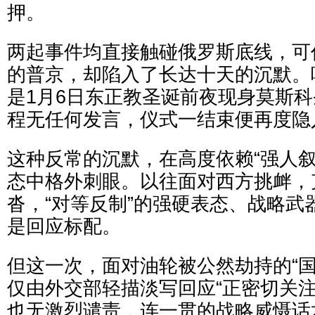
押。
两起事件均直接触碰俄罗斯底线，可
的普京，却陷入了长达十天的沉默。
是1月6日东正教圣诞前夜现身莫斯
程无任何发言，仪式一结束便再度隐
这种反常的沉默，在高度依赖“强人叙
态中格外刺眼。以往面对西方挑衅，
沓，“对等反制”的强硬表态、战略武
是回应标配。
但这一次，面对油轮被公然劫持的“国
仅由外交部轻描淡写回应“正密切关注
也无激烈谴责，连一贯的战略威慑话