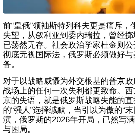
前“皇俄”领袖斯特列科夫更是痛斥，
失望，从叙利亚到委内瑞拉，曾经掷
已荡然无存。社会政治学家杜金则公
彻底无视国际法，俄罗斯必须做好与
备。
对于以战略威慑为外交根基的普京政
战场上的任何一次失利都更致命。西
京的失语，就是俄罗斯战略失能的直
的“强人”选择缄默，当引以为傲的“末
演，俄罗斯的2026年开局，已然写
与困局。