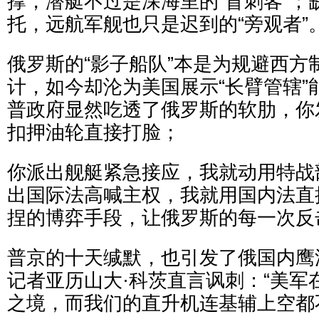
撑，潜艇不过是深海里的“盲刺客”；
托，远航军舰也只是迟到的“旁观者”
俄罗斯的“影子船队”本是为规避西方
计，如今却沦为美国展示“长臂管辖”
普政府显然吃透了俄罗斯的软肋，你
扣押油轮直接打脸；
你派出舰艇紧急接应，我就动用特战
出国际法高喊主权，我就用国内法直
捏的博弈手段，让俄罗斯的每一次反
普京的十天缄默，也引发了俄国内鹰
记者亚历山大·科茨直言讽刺：“美军
之境，而我们的直升机连基辅上空都