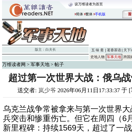
设万维读者为首页
首
简体
繁体
手机版
版主：
白夫长
五 味 斋
茗香茶语
天下
史地人物
军事天地
跨国
万维读者网
>
军事天地
> 帖子
超过第一次世界大战：俄乌战争
送交者:
岚少爷
2026年06月11日17:33:37 
乌克兰战争常被拿来与第一次世界大
兵突击和惨重伤亡。但它在周四（6月
新里程碑：持续1569天，超过了一战