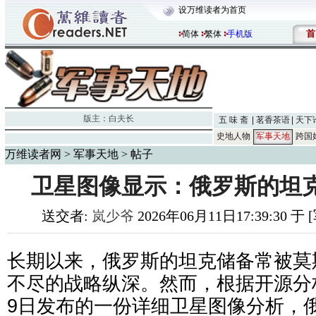
设万维读者为首页
首
简体
繁体
手机版
版主：
白夫长
五 味 斋
茗香茶语
天下
史地人物
军事天地
跨国
万维读者网
>
军事天地
> 帖子
卫星图像显示：俄罗斯的坦
送交者:
岚少爷
2026年06月11日17:39:30 
长期以来，俄罗斯的坦克储备常被莫
不尽的战略纵深。然而，根据开源分
9日发布的一份详细卫星图像分析，