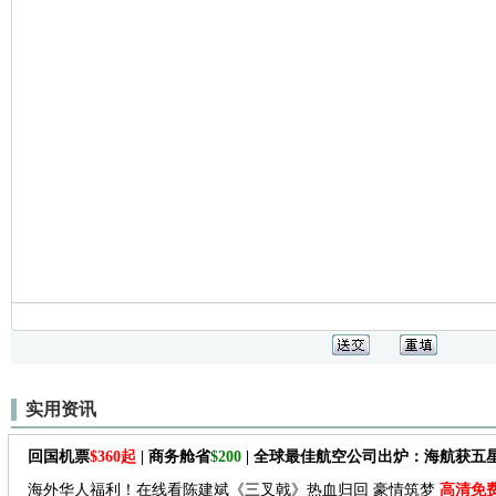
实用资讯
回国机票
$360起
| 商务舱省
$200
| 全球最佳航空公司出炉：海航获五
海外华人福利！在线看陈建斌《三叉戟》热血归回 豪情筑梦
高清免