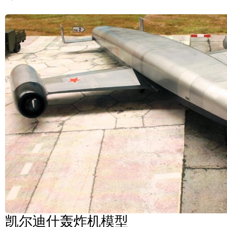
凯尔迪什轰炸机模型