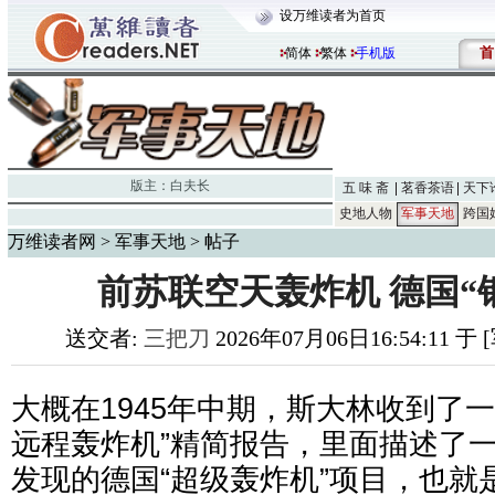
设万维读者为首页
首
简体
繁体
手机版
版主：
白夫长
五 味 斋
茗香茶语
天下
史地人物
军事天地
跨国
万维读者网
>
军事天地
> 帖子
前苏联空天轰炸机 德国“
送交者:
三把刀
2026年07月06日16:54:11 
大概在1945年中期，斯大林收到了
远程轰炸机”精简报告，里面描述了
发现的德国“超级轰炸机”项目，也就