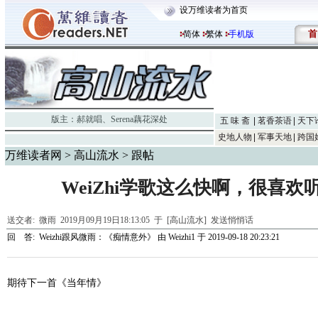
设万维读者为首页
首
简体
繁体
手机版
版主：
郝就唱
、
Serena藕花深处
五 味 斋
茗香茶语
天下
史地人物
军事天地
跨国
万维读者网
>
高山流水
> 跟帖
WeiZhi学歌这么快啊，很喜
送交者:
微雨
2019月09月19日18:13:05 于 [高山流水]
发送悄悄话
回 答:
Weizhi跟风微雨：《痴情意外》
由
Weizhi1
于 2019-09-18 20:23:21
期待下一首《当年情》