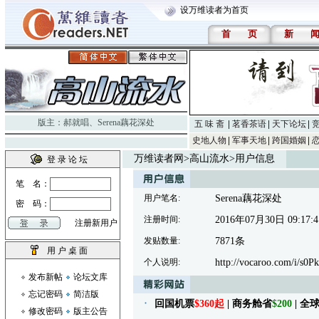
设万维读者为首页
首
页
新
版主：
郝就唱
、
Serena藕花深处
五 味 斋
茗香茶语
天下论坛
史地人物
军事天地
跨国婚姻
万维读者网
>
高山流水
>用户信息
登 录 论 坛
笔 名：
用户笔名:
Serena藕花深处
密 码：
注册时间:
2016年07月30日 09:17:4
注册新用户
发贴数量:
7871条
用 户 桌 面
个人说明:
http://vocaroo.com/i/s0
发布新帖
论坛文库
忘记密码
简洁版
回国机票
$360起
| 商务舱省
$200
| 
修改密码
版主公告