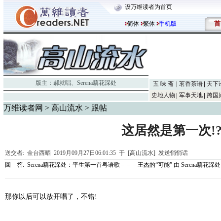
设万维读者为首页
首
简体
繁体
手机版
版主：
郝就唱
、
Serena藕花深处
五 味 斋
茗香茶语
天下
史地人物
军事天地
跨国
万维读者网
>
高山流水
> 跟帖
这居然是第一次!
送交者:
金台西晒
2019月09月27日06:01:35 于 [高山流水]
发送悄悄话
回 答:
Serena藕花深处：平生第一首粤语歌－－－王杰的“可能”
由
Serena藕花深处
那你以后可以放开唱了，不错!