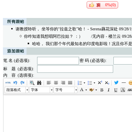
0%(0)
谢教授聆听， 坐等你的“拉兹之歌”哈！
- Serena藕花深处 09/28/19
你咋知道我想唱阿巴拉姑？ ：）
/无内容 - 楼兰云 09/28/19
哈哈， 我们那个年代最知名的印度电影啦！况且你不
笔 名 (必选项):
密 码 (必选项):
标 题 (必选项):
内 容 (选填项):
段落格式
字体
字号