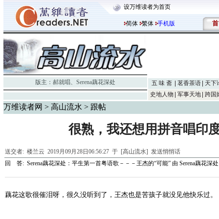
设万维读者为首页
首
简体
繁体
手机版
版主：
郝就唱
、
Serena藕花深处
五 味 斋
茗香茶语
天下
史地人物
军事天地
跨国
万维读者网
>
高山流水
> 跟帖
很熟，我还想用拼音唱印
送交者:
楼兰云
2019月09月28日06:56:27 于 [高山流水]
发送悄悄话
回 答:
Serena藕花深处：平生第一首粤语歌－－－王杰的“可能”
由
Serena藕花深处
藕花这歌很催泪呀，很久没听到了，王杰也是苦孩子就没见他快乐过。