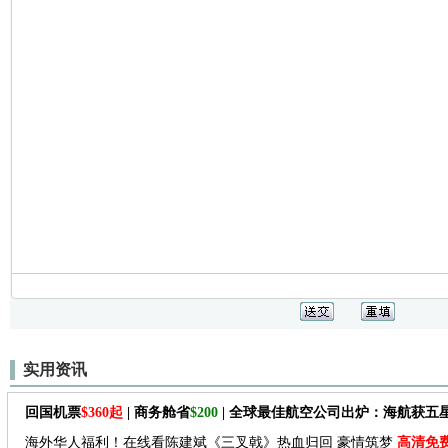
实用资讯
回国机票
$360起
| 商务舱省
$200
| 全球最佳航空公司出炉：海航获五
海外华人福利！在线看陈建斌《三叉戟》热血归回 豪情筑梦
高清免