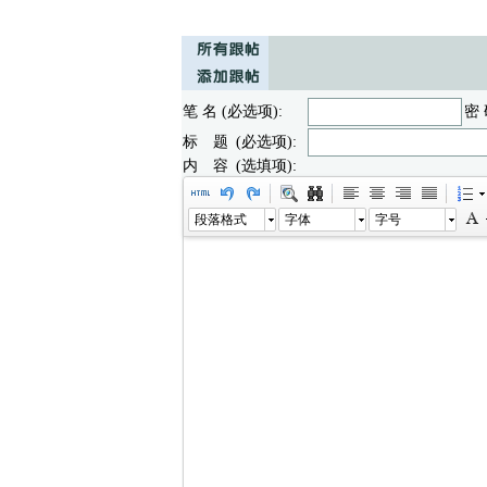
笔 名 (必选项):
密 
标 题 (必选项):
内 容 (选填项):
段落格式
字体
字号