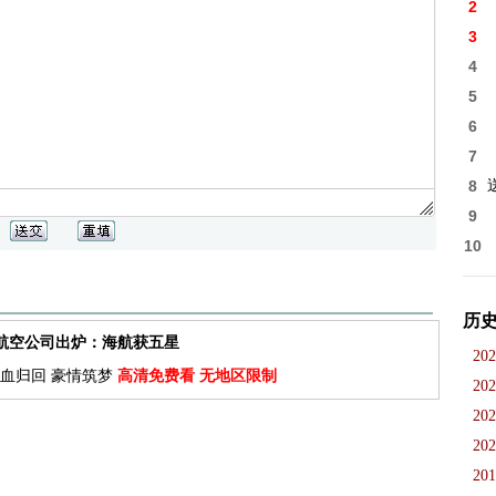
2
3
4
5
6
7
8
9
10
历
佳航空公司出炉：海航获五星
202
血归回 豪情筑梦
高清免费看 无地区限制
202
202
202
201