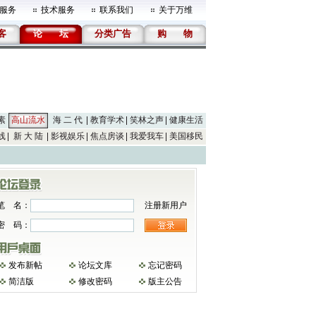
服务
技术服务
联系我们
关于万维
客
论
坛
分类广告
购
物
素
高山流水
海 二 代
教育学术
笑林之声
健康生活
线
新 大 陆
影视娱乐
焦点房谈
我爱我车
美国移民
笔 名：
注册新用户
密 码：
发布新帖
论坛文库
忘记密码
简洁版
修改密码
版主公告