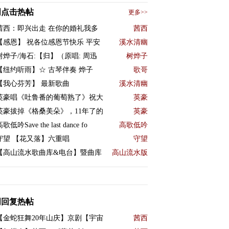
周点击热帖
更多>>
茜西：即兴出走 在你的婚礼我多
茜西
【感恩】 祝各位感恩节快乐 平安
溪水清幽
树烨子/海石:【归】（原唱: 周迅
树烨子
【纽约听雨】☆ 古琴伴奏 烨子
歌哥
【我心芬芳】 最新歌曲
溪水清幽
英豪唱《吐鲁番的葡萄熟了》祝大
英豪
英豪拔掉《格桑美朵》，11年了的
英豪
歌低吟Save the last dance fo
高歌低吟
守望 【花又落】六重唱
守望
【高山流水歌曲库&电台】暨曲库
高山流水版
周回复热帖
【金蛇狂舞20年山庆】京剧【宇宙
茜西