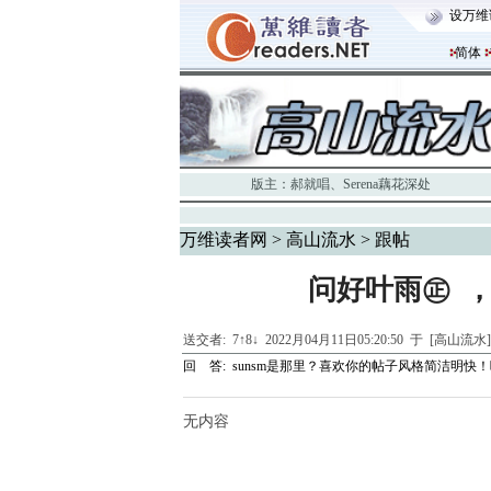
设万维
简体
版主：
郝就唱
、
Serena藕花深处
万维读者网
>
高山流水
> 跟帖
问好叶雨㊣ ，
送交者:
7↑8↓
2022月04月11日05:20:50 于 [高山流水
回 答:
sunsm是那里？喜欢你的帖子风格简洁明快
无内容