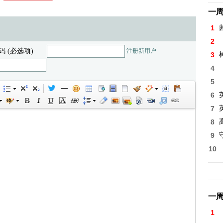
一
1
2
码 (必选项):
注册新用户
3
4
5
6
7
8
高
9
10
一
1