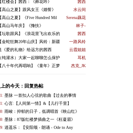
【红楼会】茜西：《葬花吟》
茜西
【高山之夏】跟风女王《婚誓》
水云间
【高山之夏】《Five Hundred Mil
Serena藕花
【高山马年庆】《搀扶》
林子-
【坛歌跟风】《浪花里飞出欢乐的
茜西
【金蛇狂舞20年山庆】风铃：新疆
一路风铃
送《爱的礼物》给远方的茜西
云霞姐姐
（纯灌水）大家一起聊聊怎么保护
耳机
【八十年代再唱响】《童年》正梦
杰克_JK
史上的今天：回复热帖
1:
墨脉 一首扣人心弦的歌曲【过去的事情
1:
心言:【人间第一情】&【儿行千里】
0:
雨峻：抑郁的日子，低调唱首《映山红》
0:
墨脉：87版红楼梦插曲之一《枉凝眉》
9:
逍遥乐：【安阳颂 - 朗诵 - Ode to Any