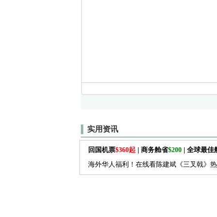
实用资讯
回国机票
$360起
| 商务舱省
$200
| 全球最
海外华人福利！在线看陈建斌《三叉戟》热