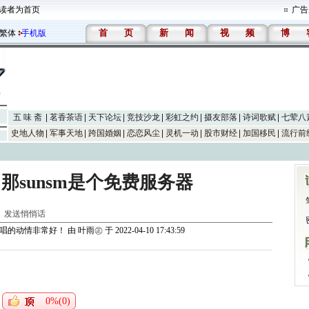
读者为首页
广告
首
页
新
闻
视
频
博
繁体
手机版
五 味 斋
茗香茶语
天下论坛
竞技沙龙
彩虹之约
摄友部落
诗词歌赋
七荤八
史地人物
军事天地
跨国婚姻
恋恋风尘
灵机一动
股市财经
加国移民
流行前
那sunsm是个免费服务器
]
发送悄悄话
！唱的动情非常好！
由
叶雨㊣
于 2022-04-10 17:43:59
0%(0)