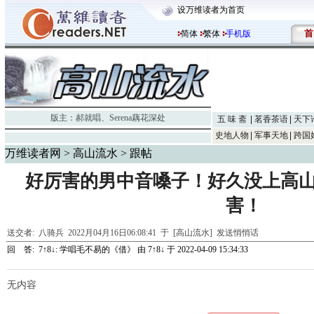
设万维读者为首页
首
简体
繁体
手机版
版主：
郝就唱
、
Serena藕花深处
五 味 斋
茗香茶语
天下
史地人物
军事天地
跨国
万维读者网
>
高山流水
> 跟帖
好厉害的男中音嗓子！好久没上高
害！
送交者:
八骑兵
2022月04月16日06:08:41 于 [高山流水]
发送悄悄话
回 答:
7↑8↓: 学唱毛不易的《借》
由
7↑8↓
于 2022-04-09 15:34:33
无内容