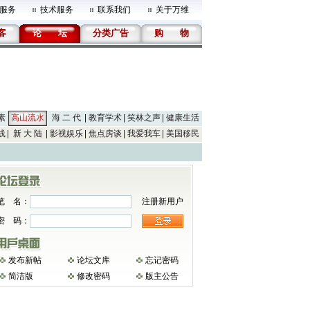
服务
技术服务
联系我们
关于万维
客
论
坛
分类广告
购
物
素
高山流水
海 二 代
教育学术
笑林之声
健康生活
线
新 大 陆
影视娱乐
焦点房谈
我爱我车
美国移民
笔 名：
注册新用户
密 码：
发布新帖
论坛文库
忘记密码
简洁版
修改密码
版主公告