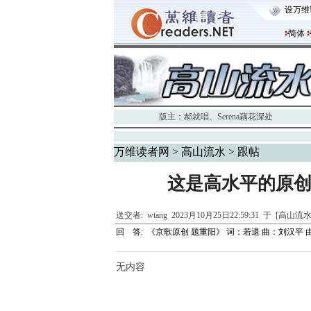
设万维
简体
版主：
郝就唱
、
Serena藕花深处
万维读者网
>
高山流水
> 跟帖
这是高水平的原创
送交者:
wtang
2023月10月25日22:59:31 于 [高山流
回 答:
《京歌原创 题重阳》 词：若退 曲：刘汉平
无内容