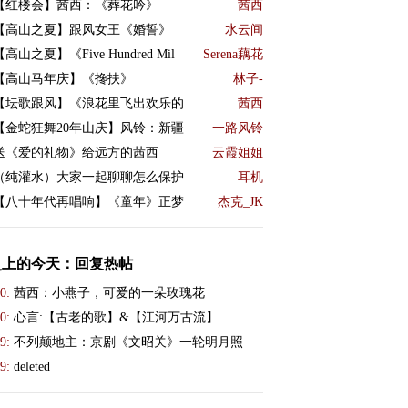
【红楼会】茜西：《葬花吟》
茜西
【高山之夏】跟风女王《婚誓》
水云间
【高山之夏】《Five Hundred Mil
Serena藕花
【高山马年庆】《搀扶》
林子-
【坛歌跟风】《浪花里飞出欢乐的
茜西
【金蛇狂舞20年山庆】风铃：新疆
一路风铃
送《爱的礼物》给远方的茜西
云霞姐姐
（纯灌水）大家一起聊聊怎么保护
耳机
【八十年代再唱响】《童年》正梦
杰克_JK
史上的今天：回复热帖
0:
茜西：小燕子，可爱的一朵玫瑰花
0:
心言:【古老的歌】&【江河万古流】
9:
不列颠地主：京剧《文昭关》一轮明月照
9:
deleted