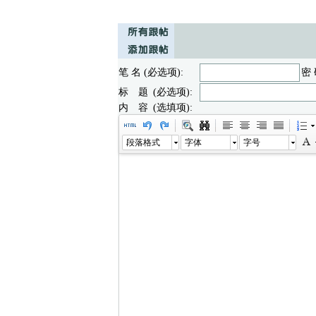
笔 名 (必选项):
密 
标 题 (必选项):
内 容 (选填项):
段落格式
字体
字号