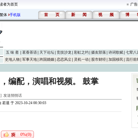
读者为首页
广告
首
页
新
闻
视
频
博
繁体
手机版
五 味 斋
茗香茶语
天下论坛
竞技沙龙
彩虹之约
摄友部落
诗词歌赋
七荤八
史地人物
军事天地
跨国婚姻
恋恋风尘
灵机一动
股市财经
加国移民
流行前
，编配，演唱和视频。 鼓掌
水]
发送悄悄话
由
若退
于 2023-10-24 00:30:03
0%(0)