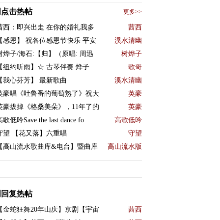
周点击热帖
更多>>
茜西：即兴出走 在你的婚礼我多
茜西
【感恩】 祝各位感恩节快乐 平安
溪水清幽
树烨子/海石:【归】（原唱: 周迅
树烨子
【纽约听雨】☆ 古琴伴奏 烨子
歌哥
【我心芬芳】 最新歌曲
溪水清幽
英豪唱《吐鲁番的葡萄熟了》祝大
英豪
英豪拔掉《格桑美朵》，11年了的
英豪
歌低吟Save the last dance fo
高歌低吟
守望 【花又落】六重唱
守望
【高山流水歌曲库&电台】暨曲库
高山流水版
周回复热帖
【金蛇狂舞20年山庆】京剧【宇宙
茜西