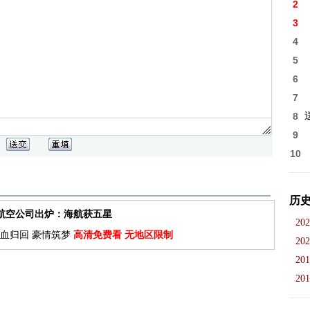
2
3
4
5
6
7
8
9
10
历
佳航空公司出炉：海航获五星
202
血归回 豪情筑梦
高清免费看 无地区限制
202
201
201