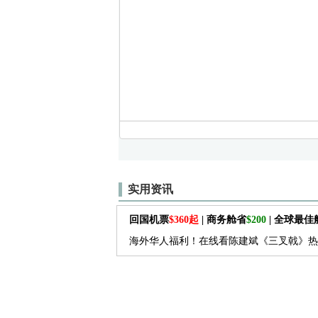
实用资讯
回国机票
$360起
| 商务舱省
$200
| 全球最
海外华人福利！在线看陈建斌《三叉戟》热