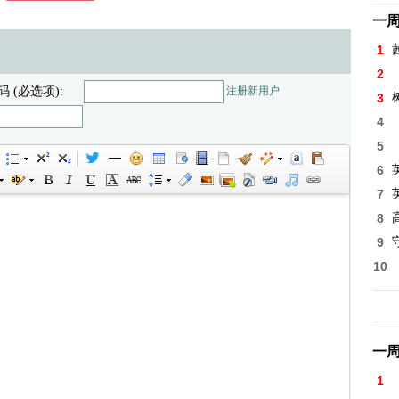
一
1
2
码 (必选项):
注册新用户
3
4
5
6
7
8
高
9
10
一
1