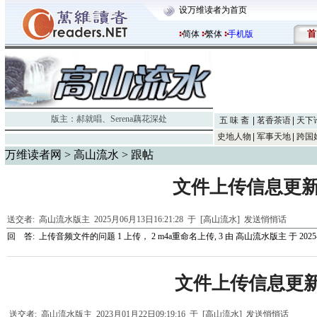
设万维读者为首页
首
简体
繁体
手机版
版主：
郝就唱
、
Serena藕花深处
五 味 斋
茗香茶语
天下
史地人物
军事天地
跨国
万维读者网
>
高山流水
> 跟帖
文件上传信息更
送交者:
高山流水版主
2025月06月13日16:21:28 于 [高山流水]
发送悄悄话
回 答:
上传音频文件的问题 1 上传， 2 m4a重命名上传, 3
由
高山流水版主
于 2025-
文件上传信息更
送交者:
高山流水版主
2023月01月22日09:19:16 于 [高山流水]
发送悄悄话