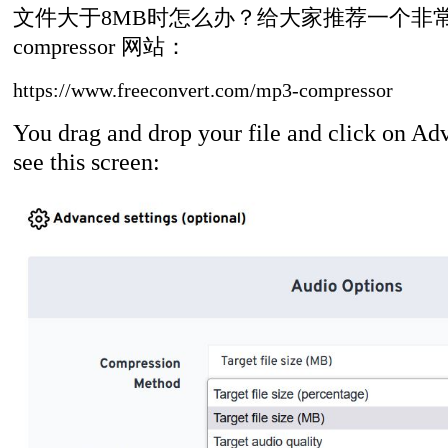
文件大于
8MB时怎么办？给大家推荐一个非常方便的o
compressor 网站：
https://www.freeconvert.com/mp3-compressor
You drag and drop your file and click on Adv
see this screen: