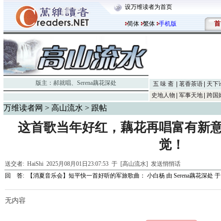
设万维读者为首页
首
简体
繁体
手机版
版主：
郝就唱
、
Serena藕花深处
五 味 斋
茗香茶语
天下
史地人物
军事天地
跨国
万维读者网
>
高山流水
> 跟帖
这首歌当年好红，藕花再唱富有新
觉！
送交者:
HaiShi
2025月08月01日23:07:53 于 [高山流水]
发送悄悄话
回 答:
【消夏音乐会】短平快一首好听的军旅歌曲： 小白杨
由
Serena藕花深处
于 
无内容