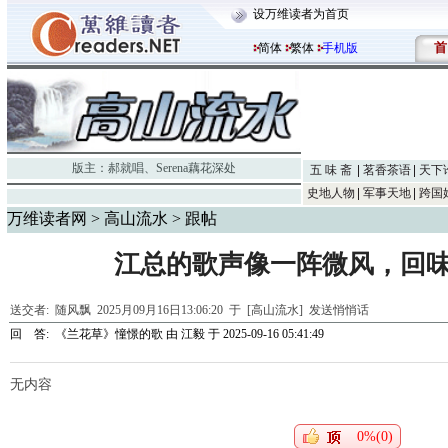
设万维读者为首页
首
简体
繁体
手机版
版主：
郝就唱
、
Serena藕花深处
五 味 斋
茗香茶语
天下
史地人物
军事天地
跨国
万维读者网
>
高山流水
> 跟帖
江总的歌声像一阵微风，回
送交者:
随风飘
2025月09月16日13:06:20 于 [高山流水]
发送悄悄话
回 答:
《兰花草》憧憬的歌
由
江毅
于 2025-09-16 05:41:49
无内容
0%(0)