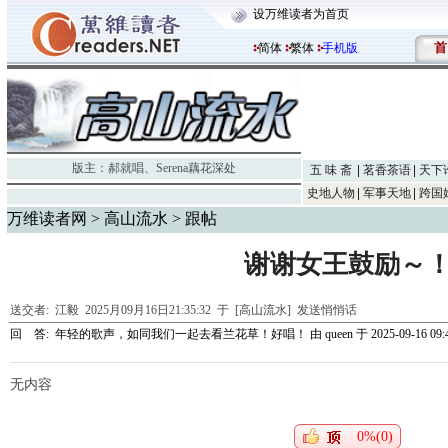
设万维读者为首页
首
简体
繁体
手机版
版主：
郝就唱
、
Serena藕花深处
五 味 斋
茗香茶语
天下
史地人物
军事天地
跨国
万维读者网
>
高山流水
> 跟帖
谢谢女王鼓励～
送交者:
江毅
2025月09月16日21:35:32 于 [高山流水]
发送悄悄话
回 答:
年轻的歌声，如同我们一起去看兰花草！好唱！
由
queen
于 2025-09-16 09:
无内容
0%(0)