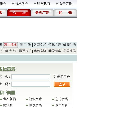
服务
技术服务
联系我们
关于万维
客
论
坛
分类广告
购
物
素
高山流水
海 二 代
教育学术
笑林之声
健康生活
线
新 大 陆
影视娱乐
焦点房谈
我爱我车
美国移民
笔 名：
注册新用户
密 码：
发布新帖
论坛文库
忘记密码
简洁版
修改密码
版主公告