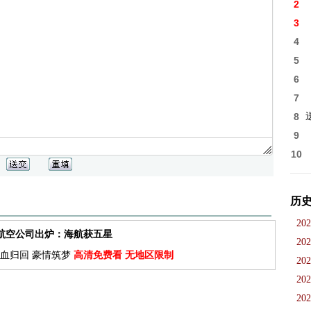
2
3
4
5
6
7
8
9
10
历
202
佳航空公司出炉：海航获五星
202
血归回 豪情筑梦
高清免费看 无地区限制
202
202
202