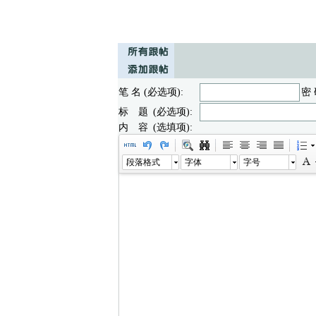
笔 名 (必选项):
密 
标 题 (必选项):
内 容 (选填项):
段落格式
字体
字号