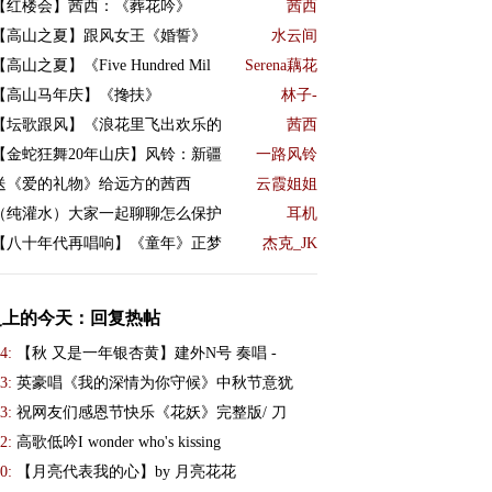
【红楼会】茜西：《葬花吟》
茜西
【高山之夏】跟风女王《婚誓》
水云间
【高山之夏】《Five Hundred Mil
Serena藕花
【高山马年庆】《搀扶》
林子-
【坛歌跟风】《浪花里飞出欢乐的
茜西
【金蛇狂舞20年山庆】风铃：新疆
一路风铃
送《爱的礼物》给远方的茜西
云霞姐姐
（纯灌水）大家一起聊聊怎么保护
耳机
【八十年代再唱响】《童年》正梦
杰克_JK
史上的今天：回复热帖
4:
【秋 又是一年银杏黄】建外N号 奏唱 -
3:
英豪唱《我的深情为你守候》中秋节意犹
3:
祝网友们感恩节快乐《花妖》完整版/ 刀
2:
高歌低吟I wonder who's kissing
0:
【月亮代表我的心】by 月亮花花