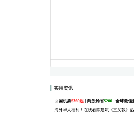
实用资讯
回国机票
$360起
| 商务舱省
$200
| 全球最
海外华人福利！在线看陈建斌《三叉戟》热