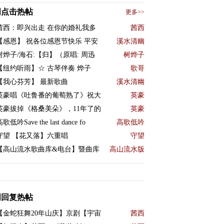
周点击热帖
更多>>
茜西：即兴出走 在你的婚礼我多
茜西
【感恩】 祝各位感恩节快乐 平安
溪水清幽
树烨子/海石:【归】（原唱: 周迅
树烨子
【纽约听雨】☆ 古琴伴奏 烨子
歌哥
【我心芬芳】 最新歌曲
溪水清幽
英豪唱《吐鲁番的葡萄熟了》祝大
英豪
英豪拔掉《格桑美朵》，11年了的
英豪
歌低吟Save the last dance fo
高歌低吟
守望 【花又落】六重唱
守望
【高山流水歌曲库&电台】暨曲库
高山流水版
周回复热帖
【金蛇狂舞20年山庆】京剧【宇宙
茜西