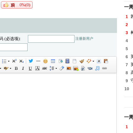
0%(0)
一
1
2
3
码 (必选项):
注册新用户
4
5
6
7
8
高
9
10
一
1