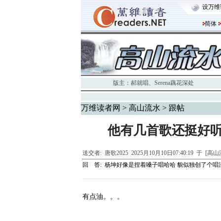
设万维
简体
版主：
郝就唱
、
Serena藕花深处
万维读者网
>
高山流水
> 跟帖
他有几首歌还挺好
送交者:
唐歌2025
2025月10月10日07:40:19 于 [高
回 答:
杨坤好像是捏着嗓子唱哈哈 貌似独创了个唱法
有点油。。。