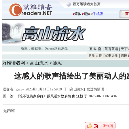
设万维读者为首页
首
简体
繁体
手机版
版主：
郝就唱
、
Serena藕花深处
五 味 斋
茗香茶语
天下
史地人物
军事天地
跨国
万维读者网
>
高山流水
> 跟帖
这感人的歌声描绘出了美丽动人的
送交者:
gzzyy
2025月10月11日12:59:39 于 [高山流水]
发送悄悄话
回 答:
《谁不说俺家乡好》跟风溪水故乡情
由
江毅
于 2025-10-11 06:04:07
无内容
0%(0)