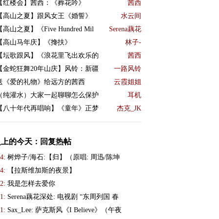
【红楼会】茜西：《葬花吟》
茜西
【高山之夏】跟风女王《婚誓》
水云间
【高山之夏】《Five Hundred Mil
Serena藕花
【高山马年庆】《搀扶》
林子-
【坛歌跟风】《浪花里飞出欢乐的
茜西
【金蛇狂舞20年山庆】风铃：新疆
一路风铃
送《爱的礼物》给远方的茜西
云霞姐姐
（纯灌水）大家一起聊聊怎么保护
耳机
【八十年代再唱响】《童年》正梦
杰克_JK
史上的今天：回复热帖
4:
树烨子/海石:【归】（原唱: 周迅/陈坤
4:
【拉斯维加斯的夜景】
2:
我是怎样去爱你
1:
Serena藕花深处: 电视剧 “东周列国 春
1:
Sax_Lee: 萨克斯风《I Believe》（午夜