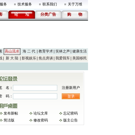
服务
技术服务
联系我们
关于万维
客
论
坛
分类广告
购
物
素
高山流水
海 二 代
教育学术
笑林之声
健康生活
线
新 大 陆
影视娱乐
焦点房谈
我爱我车
美国移民
笔 名：
注册新用户
密 码：
发布新帖
论坛文库
忘记密码
简洁版
修改密码
版主公告