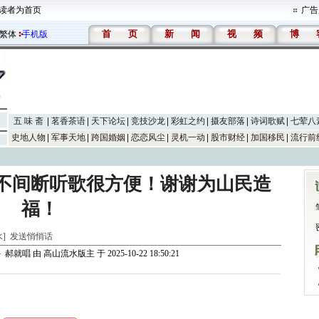
读者为首页
广告
首
页
新
闻
视
频
博
繁体
手机版
五 味 斋
茗香茶语
天下论坛
竞技沙龙
彩虹之约
摄友部落
诗词歌赋
七荤八
史地人物
军事天地
跨国婚姻
恋恋风尘
灵机一动
股市财经
加国移民
流行前
不间断听歌很方便！谢谢为山民造
福！
水]
发送悄悄话
 郝就唱
由
高山流水版主
于 2025-10-22 18:50:21