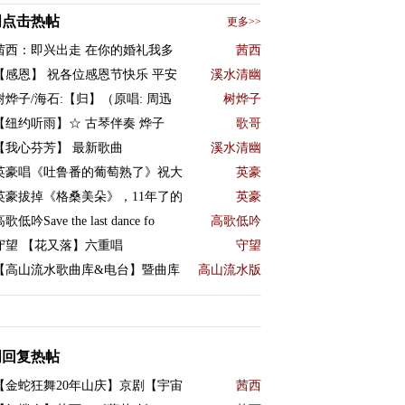
周点击热帖
更多>>
茜西：即兴出走 在你的婚礼我多
茜西
【感恩】 祝各位感恩节快乐 平安
溪水清幽
树烨子/海石:【归】（原唱: 周迅
树烨子
【纽约听雨】☆ 古琴伴奏 烨子
歌哥
【我心芬芳】 最新歌曲
溪水清幽
英豪唱《吐鲁番的葡萄熟了》祝大
英豪
英豪拔掉《格桑美朵》，11年了的
英豪
歌低吟Save the last dance fo
高歌低吟
守望 【花又落】六重唱
守望
【高山流水歌曲库&电台】暨曲库
高山流水版
周回复热帖
【金蛇狂舞20年山庆】京剧【宇宙
茜西