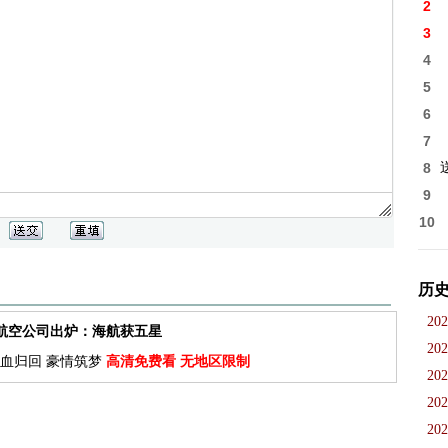
2
3
4
5
6
7
8
9
10
历
202
佳航空公司出炉：海航获五星
202
血归回 豪情筑梦
高清免费看 无地区限制
202
202
202