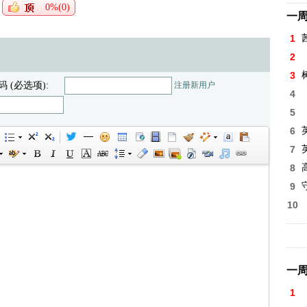
0%(0)
一
1
2
3
码 (必选项):
注册新用户
4
5
6
7
8
高
9
10
一
1