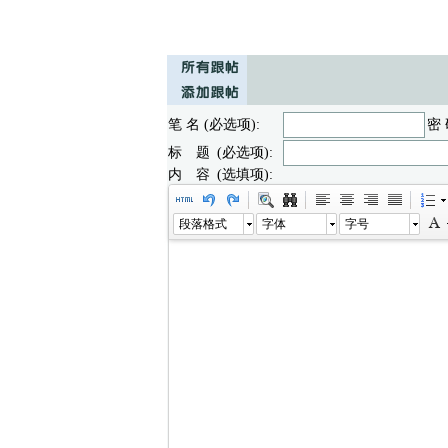
笔 名 (必选项):
密 
标 题 (必选项):
内 容 (选填项):
段落格式
字体
字号