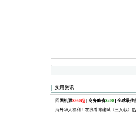
实用资讯
回国机票
$360起
| 商务舱省
$200
| 全球最
海外华人福利！在线看陈建斌《三叉戟》热