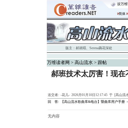
设万维
简体
版主：
郝就唱
、
Serena藕花深处
万维读者网
>
高山流水
> 跟帖
郝班技术太厉害！现在
送交者:
-花儿-
2026月01月10日12:17:45 于 [高山流
回 答:
【高山流水歌曲库&电台】暨曲库用户手册 －
无内容