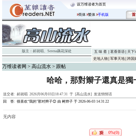
设万维读者为首页
首
简体
繁体
手机版
版主：
郝就唱
、
Serena藕花深处
五 味 斋
茗香茶语
天下
史地人物
军事天地
跨国
万维读者网
>
高山流水
> 跟帖
哈哈，那對辮子還真是獨
送交者:
郝就唱
2026月06月03日18:47:31 于 [高山流水]
发送悄悄话
回 答:
很喜欢“我的”那对辫子😊
由
树烨子
于 2026-06-03 14:31:22
无内容
0%(0)