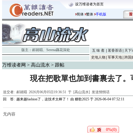
设万维读者为首页
首
简体
繁体
手机版
版主：
郝就唱
、
Serena藕花深处
五 味 斋
茗香茶语
天下
史地人物
军事天地
跨国
万维读者网
>
高山流水
> 跟帖
現在把歌單也加到書裏去了。
送交者:
郝就唱
2026月06月05日19:36:51 于 [高山流水]
发送悄悄话
回 答:
越来越fashion了，这技术太棒了！
由
糖歌2025
于 2026-06-04 07:52:11
无内容
0%(0)