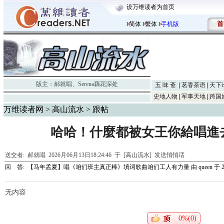
设万维读者为首页
首
简体
繁体
手机版
版主：
郝就唱
、
Serena藕花深处
五 味 斋
茗香茶语
天下
史地人物
军事天地
跨国
万维读者网
>
高山流水
> 跟帖
哈哈！什麼都被女王你給唱進
送交者:
郝就唱
2026月06月13日18:24:46 于 [高山流水]
发送悄悄话
回 答:
【马年孟夏】唱《咱们班主真正棒》填词歌曲咱们工人有力量
由
queen
于 20
无内容
0%(0)