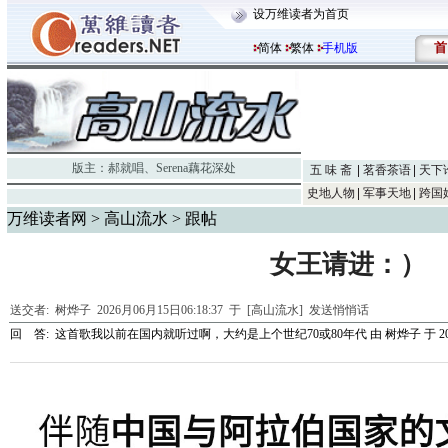
设万维读者为首页
首
简体
繁体
手机版
版主：
郝就唱
、
Serena藕花深处
五 味 斋
茗香茶语
天下
史地人物
军事天地
跨国
万维读者网
>
高山流水
> 跟帖
女王请进：）
送交者:
树烨子
2026月06月15日06:18:37 于 [高山流水]
发送悄悄话
回 答:
这首歌我以前在国内就听过啊，大约是上个世纪70或80年代
由
树烨子
于 20