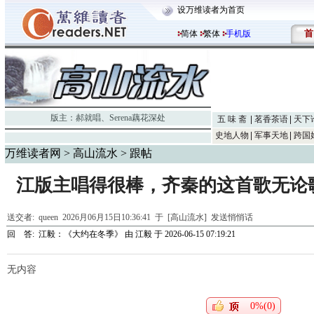
设万维读者为首页
首
简体
繁体
手机版
版主：
郝就唱
、
Serena藕花深处
五 味 斋
茗香茶语
天下
史地人物
军事天地
跨国
万维读者网
>
高山流水
> 跟帖
江版主唱得很棒，齐秦的这首歌无论
送交者:
queen
2026月06月15日10:36:41 于 [高山流水]
发送悄悄话
回 答:
江毅：《大约在冬季》
由
江毅
于 2026-06-15 07:19:21
无内容
0%(0)