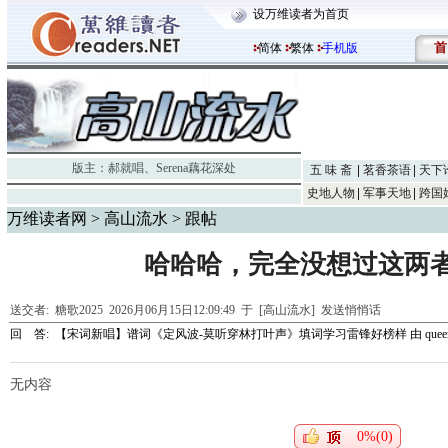
设万维读者为首页
首
简体
繁体
手机版
版主：
郝就唱
、
Serena藕花深处
五 味 斋
茗香茶语
天下
史地人物
军事天地
跨国
万维读者网
>
高山流水
> 跟帖
哈哈哈，完全没想过这两者
送交者:
糖歌2025
2026月06月15日12:09:49 于 [高山流水]
发送悄悄话
回 答:
【宋词新唱】谱词《定风波-莫听穿林打叶声》填词学习雷锋好榜样
由
quee
无内容
0%(0)