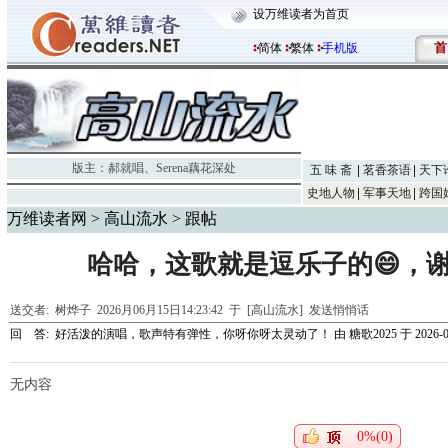
设万维读者为首页
首
简体
繁体
手机版
版主：
郝就唱
、
Serena藕花深处
五 味 斋
茗香茶语
天下
史地人物
军事天地
跨国
万维读者网
>
高山流水
> 跟帖
哈哈，这歌就是逗乐子的😄，
送交者:
树烨子
2026月06月15日14:23:42 于 [高山流水]
发送悄悄话
回 答:
好活泼的演唱，歌声特有弹性，你呀你呀太灵动了！
由
糖歌2025
于 2026-06
无内容
0%(0)