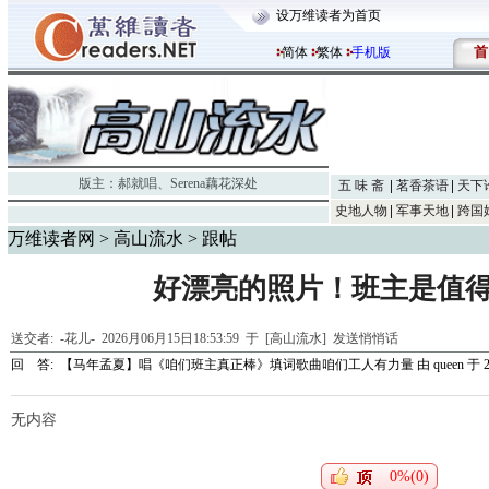
设万维读者为首页
首
简体
繁体
手机版
版主：
郝就唱
、
Serena藕花深处
五 味 斋
茗香茶语
天下
史地人物
军事天地
跨国
万维读者网
>
高山流水
> 跟帖
好漂亮的照片！班主是值
送交者:
-花儿-
2026月06月15日18:53:59 于 [高山流水]
发送悄悄话
回 答:
【马年孟夏】唱《咱们班主真正棒》填词歌曲咱们工人有力量
由
queen
于 20
无内容
0%(0)