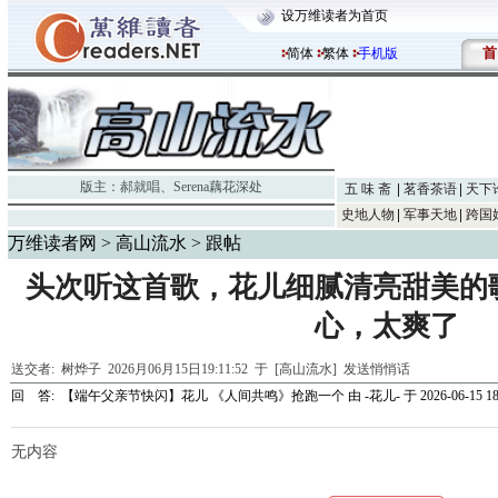
设万维读者为首页
首
简体
繁体
手机版
版主：
郝就唱
、
Serena藕花深处
五 味 斋
茗香茶语
天下
史地人物
军事天地
跨国
万维读者网
>
高山流水
> 跟帖
头次听这首歌，花儿细腻清亮甜美的
心，太爽了
送交者:
树烨子
2026月06月15日19:11:52 于 [高山流水]
发送悄悄话
回 答:
【端午父亲节快闪】花儿 《人间共鸣》抢跑一个
由
-花儿-
于 2026-06-15 18
无内容