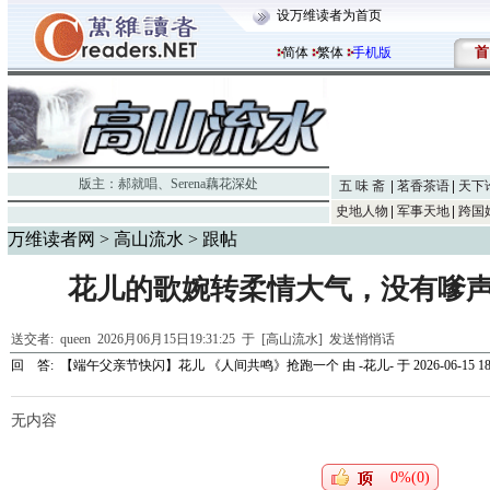
设万维读者为首页
首
简体
繁体
手机版
版主：
郝就唱
、
Serena藕花深处
五 味 斋
茗香茶语
天下
史地人物
军事天地
跨国
万维读者网
>
高山流水
> 跟帖
花儿的歌婉转柔情大气，没有嗲
送交者:
queen
2026月06月15日19:31:25 于 [高山流水]
发送悄悄话
回 答:
【端午父亲节快闪】花儿 《人间共鸣》抢跑一个
由
-花儿-
于 2026-06-15 18
无内容
0%(0)