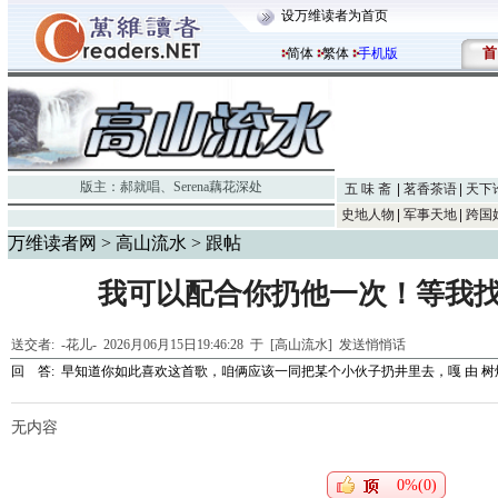
设万维读者为首页
首
简体
繁体
手机版
版主：
郝就唱
、
Serena藕花深处
五 味 斋
茗香茶语
天下
史地人物
军事天地
跨国
万维读者网
>
高山流水
> 跟帖
我可以配合你扔他一次！等我
送交者:
-花儿-
2026月06月15日19:46:28 于 [高山流水]
发送悄悄话
回 答:
早知道你如此喜欢这首歌，咱俩应该一同把某个小伙子扔井里去，嘎
由
树
无内容
0%(0)