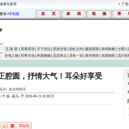
读者为首页
广告
首
页
新
闻
视
频
博
繁体
手机版
五 味 斋
茗香茶语
天下论坛
竞技沙龙
彩虹之约
摄友部落
诗词歌赋
七荤八
史地人物
军事天地
跨国婚姻
恋恋风尘
灵机一动
股市财经
加国移民
流行前
正腔圆，抒情大气！耳朵好享受
山流水]
发送悄悄话
一个
由
-花儿-
于 2026-06-15 18:30:25
0%(0)