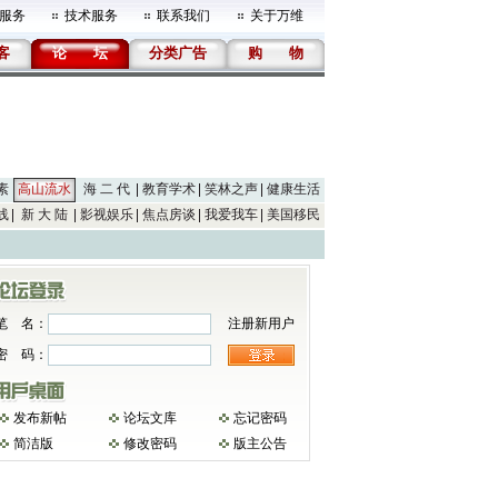
服务
技术服务
联系我们
关于万维
客
论
坛
分类广告
购
物
素
高山流水
海 二 代
教育学术
笑林之声
健康生活
线
新 大 陆
影视娱乐
焦点房谈
我爱我车
美国移民
笔 名：
注册新用户
密 码：
发布新帖
论坛文库
忘记密码
简洁版
修改密码
版主公告