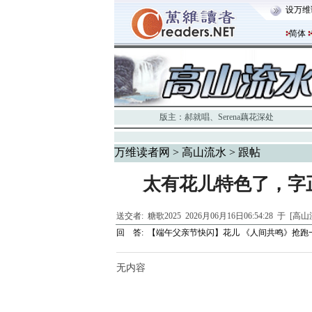
设万维
简体
版主：
郝就唱
、
Serena藕花深处
万维读者网
>
高山流水
> 跟帖
太有花儿特色了，字
送交者:
糖歌2025
2026月06月16日06:54:28 于 [高
回 答:
【端午父亲节快闪】花儿 《人间共鸣》抢跑
无内容