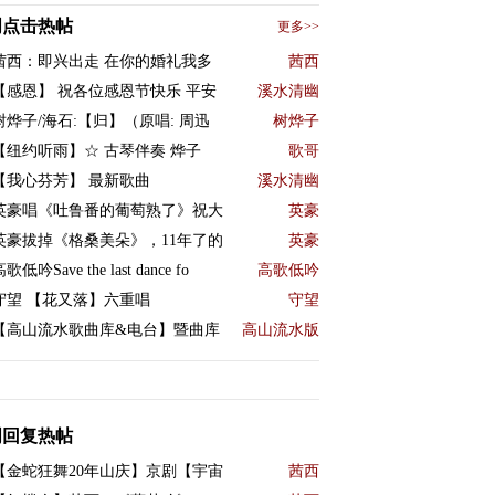
周点击热帖
更多>>
茜西：即兴出走 在你的婚礼我多
茜西
【感恩】 祝各位感恩节快乐 平安
溪水清幽
树烨子/海石:【归】（原唱: 周迅
树烨子
【纽约听雨】☆ 古琴伴奏 烨子
歌哥
【我心芬芳】 最新歌曲
溪水清幽
英豪唱《吐鲁番的葡萄熟了》祝大
英豪
英豪拔掉《格桑美朵》，11年了的
英豪
歌低吟Save the last dance fo
高歌低吟
守望 【花又落】六重唱
守望
【高山流水歌曲库&电台】暨曲库
高山流水版
周回复热帖
【金蛇狂舞20年山庆】京剧【宇宙
茜西