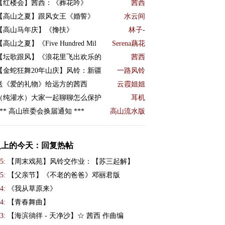
【红楼会】茜西：《葬花吟》
茜西
【高山之夏】跟风女王《婚誓》
水云间
【高山马年庆】《搀扶》
林子-
【高山之夏】《Five Hundred Mil
Serena藕花
【坛歌跟风】《浪花里飞出欢乐的
茜西
【金蛇狂舞20年山庆】风铃：新疆
一路风铃
送《爱的礼物》给远方的茜西
云霞姐姐
（纯灌水）大家一起聊聊怎么保护
耳机
*** 高山班委会换届通知 ***
高山流水版
史上的今天：回复热帖
5:
【周末戏苑】风铃交作业：【苏三起解】
5:
【父亲节】《不老的爸爸》邓丽君版
4:
《我从草原来》
4:
【青春舞曲】
3:
【海滨徜徉 - 天净沙】☆ 茜西 作曲编