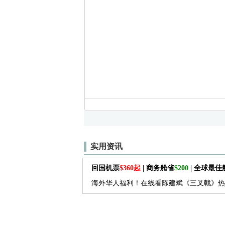
实用资讯
回国机票
$360起
| 商务舱省
$200
| 全球最
海外华人福利！在线看陈建斌《三叉戟》热