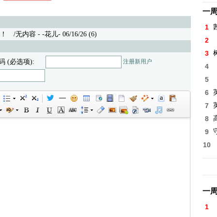
一
1
！
/无内容 - -花儿- 06/16/26 (6)
2
3
码 (必选项):
注册新用户
4
5
6
7
8
高
9
10
一
1