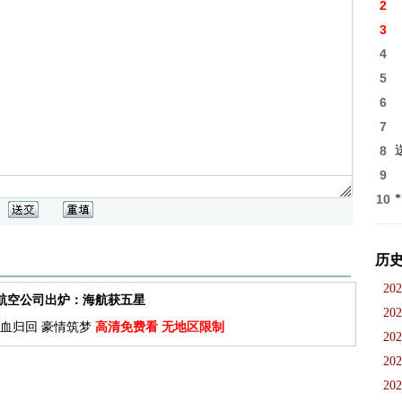
2
3
4
5
6
7
8
9
10
历
202
佳航空公司出炉：海航获五星
202
血归回 豪情筑梦
高清免费看 无地区限制
202
202
202