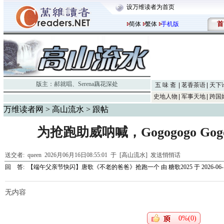
设万维读者为首页
首
简体
繁体
手机版
版主：
郝就唱
、
Serena藕花深处
五 味 斋
茗香茶语
天下
史地人物
军事天地
跨国
万维读者网
>
高山流水
> 跟帖
为抢跑助威呐喊，Gogogogo Go
送交者:
queen
2026月06月16日08:55:01 于 [高山流水]
发送悄悄话
回 答:
【端午父亲节快闪】唐歌《不老的爸爸》抢跑一个
由
糖歌2025
于 2026-06-1
无内容
0%(0)