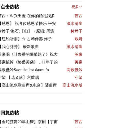
周点击热帖
更多>>
茜西：即兴出走 在你的婚礼我多
茜西
【感恩】 祝各位感恩节快乐 平安
溪水清幽
树烨子/海石:【归】（原唱: 周迅
树烨子
【纽约听雨】☆ 古琴伴奏 烨子
歌哥
【我心芬芳】 最新歌曲
溪水清幽
英豪唱《吐鲁番的葡萄熟了》祝大
英豪
英豪拔掉《格桑美朵》，11年了的
英豪
歌低吟Save the last dance fo
高歌低吟
守望 【花又落】六重唱
守望
【高山流水歌曲库&电台】暨曲库
高山流水版
周回复热帖
【金蛇狂舞20年山庆】京剧【宇宙
茜西