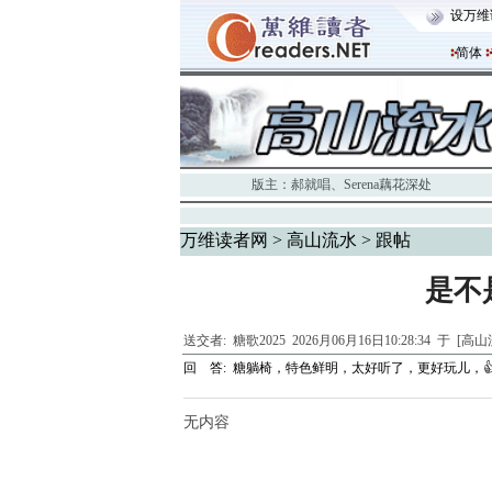
设万维
简体
版主：
郝就唱
、
Serena藕花深处
万维读者网
>
高山流水
> 跟帖
是不
送交者:
糖歌2025
2026月06月16日10:28:34 于 [高
回 答:
糖躺椅，特色鲜明，太好听了，更好玩儿，
无内容