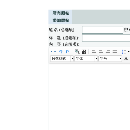
笔 名 (必选项):
密 
标 题 (必选项):
内 容 (选填项):
段落格式
字体
字号