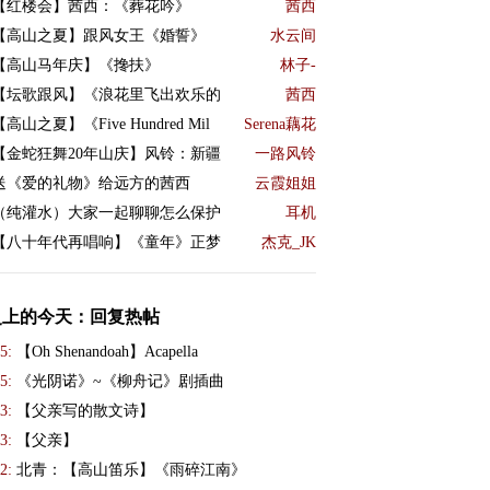
【红楼会】茜西：《葬花吟》
茜西
【高山之夏】跟风女王《婚誓》
水云间
【高山马年庆】《搀扶》
林子-
【坛歌跟风】《浪花里飞出欢乐的
茜西
【高山之夏】《Five Hundred Mil
Serena藕花
【金蛇狂舞20年山庆】风铃：新疆
一路风铃
送《爱的礼物》给远方的茜西
云霞姐姐
（纯灌水）大家一起聊聊怎么保护
耳机
【八十年代再唱响】《童年》正梦
杰克_JK
史上的今天：回复热帖
5:
【Oh Shenandoah】Acapella
5:
《光阴诺》~《柳舟记》剧插曲
3:
【父亲写的散文诗】
3:
【父亲】
2:
北青：【高山笛乐】《雨碎江南》