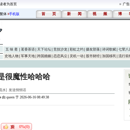
读者为首页
广告
首
页
新
闻
视
频
博
繁体
手机版
五 味 斋
茗香茶语
天下论坛
竞技沙龙
彩虹之约
摄友部落
诗词歌赋
七荤八
史地人物
军事天地
跨国婚姻
恋恋风尘
灵机一动
股市财经
加国移民
流行前
是很魔性哈哈哈
山流水]
发送悄悄话

由
queen
于 2026-06-16 08:49:38
0%(0)