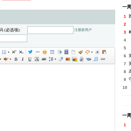
一
1
2
码 (必选项):
注册新用户
3
4
5
6
7
8
高
9
10
一
1