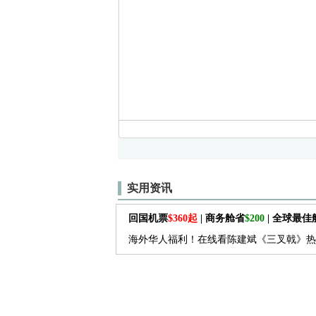
实用资讯
回国机票
$360起
| 商务舱省
$200
| 全球最
海外华人福利！在线看陈建斌《三叉戟》热