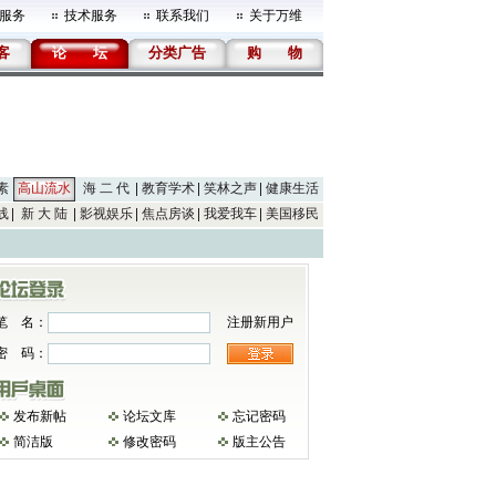
服务
技术服务
联系我们
关于万维
客
论
坛
分类广告
购
物
素
高山流水
海 二 代
教育学术
笑林之声
健康生活
线
新 大 陆
影视娱乐
焦点房谈
我爱我车
美国移民
笔 名：
注册新用户
密 码：
发布新帖
论坛文库
忘记密码
简洁版
修改密码
版主公告