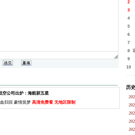
2
3
4
5
6
7
8
9
10
历
佳航空公司出炉：海航获五星
202
血归回 豪情筑梦
高清免费看 无地区限制
202
202
202
202