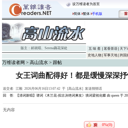
设万维读者为首页
首
简体
繁体
手机版
版主：
郝就唱
、
Serena藕花深处
五 味 斋
茗香茶语
天下
史地人物
军事天地
跨国
万维读者网
>
高山流水
> 跟帖
女王词曲配得好！都是缓慢深深抒
送交者:
江毅
2026月06月16日13:07:42 于 [高山流水]
发送悄悄话
回 答:
【清词新唱】谱词《木兰花-拟古决绝词柬友》填词梁祝化蝶
由
queen
于 202
无内容
0%(0)