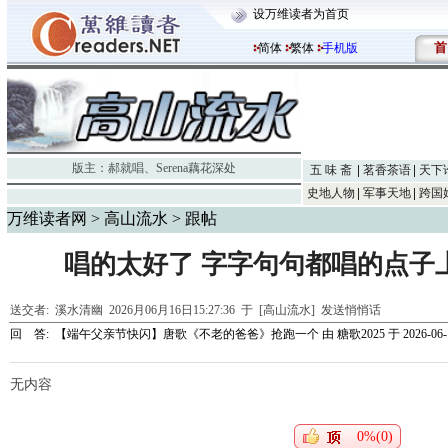
设万维读者为首页
首
简体
繁体
手机版
版主：
郝就唱
、
Serena藕花深处
五 味 斋
茗香茶语
天下
史地人物
军事天地
跨国
万维读者网
>
高山流水
> 跟帖
唱的太好了 字字句句都唱的点子上
送交者:
溪水清幽
2026月06月16日15:27:36 于 [高山流水]
发送悄悄话
回 答:
【端午父亲节快闪】唐歌《不老的爸爸》抢跑一个
由
糖歌2025
于 2026-06-1
无内容
0%(0)