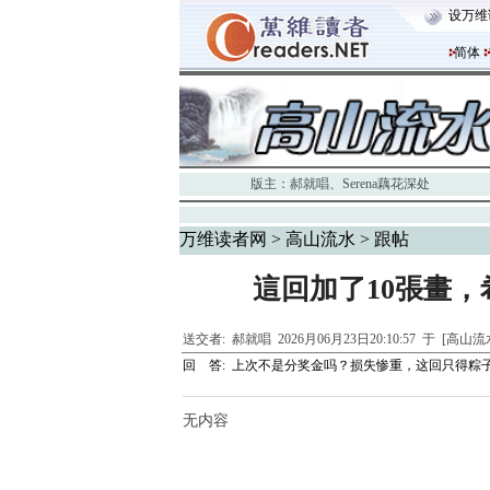
设万维
简体
版主：
郝就唱
、
Serena藕花深处
万维读者网
>
高山流水
> 跟帖
這回加了10張畫
送交者:
郝就唱
2026月06月23日20:10:57 于 [高山
回 答:
上次不是分奖金吗？损失惨重，这回只得粽
无内容