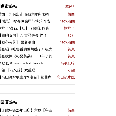
周点击热帖
更多>>
茜西：即兴出走 在你的婚礼我多
茜西
【感恩】 祝各位感恩节快乐 平安
溪水清幽
树烨子/海石:【归】（原唱: 周迅
树烨子
【纽约听雨】☆ 古琴伴奏 烨子
歌哥
【我心芬芳】 最新歌曲
溪水清幽
英豪唱《吐鲁番的葡萄熟了》祝大
英豪
英豪拔掉《格桑美朵》，11年了的
英豪
歌低吟Save the last dance fo
高歌低吟
守望 【花又落】六重唱
守望
【高山流水歌曲库&电台】暨曲库
高山流水版
周回复热帖
【金蛇狂舞20年山庆】京剧【宇宙
茜西