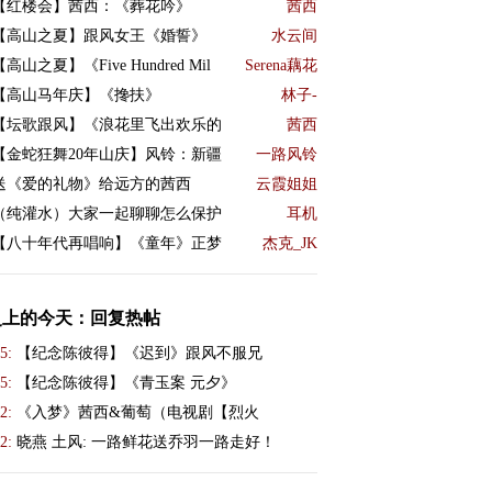
【红楼会】茜西：《葬花吟》
茜西
【高山之夏】跟风女王《婚誓》
水云间
【高山之夏】《Five Hundred Mil
Serena藕花
【高山马年庆】《搀扶》
林子-
【坛歌跟风】《浪花里飞出欢乐的
茜西
【金蛇狂舞20年山庆】风铃：新疆
一路风铃
送《爱的礼物》给远方的茜西
云霞姐姐
（纯灌水）大家一起聊聊怎么保护
耳机
【八十年代再唱响】《童年》正梦
杰克_JK
史上的今天：回复热帖
5:
【纪念陈彼得】《迟到》跟风不服兄
5:
【纪念陈彼得】《青玉案 元夕》
2:
《入梦》茜西&葡萄（电视剧【烈火
2:
晓燕 土风: 一路鲜花送乔羽一路走好！