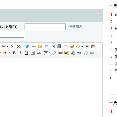
一
1
2
码 (必选项):
注册新用户
3
4
5
6
7
8
高
9
10
一
1