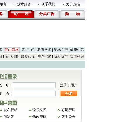
服务
技术服务
联系我们
关于万维
客
论
坛
分类广告
购
物
素
高山流水
海 二 代
教育学术
笑林之声
健康生活
线
新 大 陆
影视娱乐
焦点房谈
我爱我车
美国移民
笔 名：
注册新用户
密 码：
发布新帖
论坛文库
忘记密码
简洁版
修改密码
版主公告