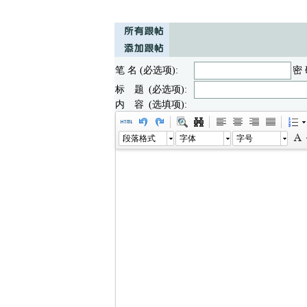
笔 名 (必选项):
密 
标 题 (必选项):
内 容 (选填项):
段落格式
字体
字号