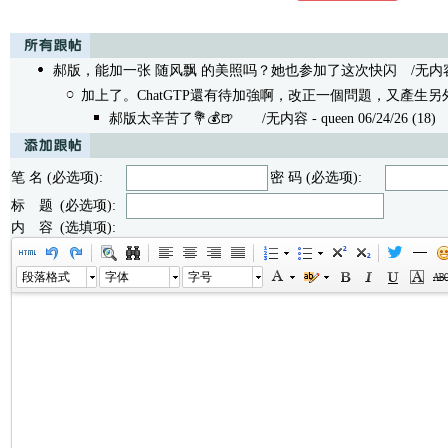
郝版，能加一张 随风飘 的美照吗？她也参加了这次快闪
/无内容 - 
加上了。ChatGTP還有待加強啊，改正一個問題，又產生另
郝版太辛苦了💐💰🍺
/无内容 - queen 06/24/26 (18)
笔 名 (必选项):
密 码 (必选项):
标 题 (必选项):
内 容 (选填项):
段落格式
字体
字号