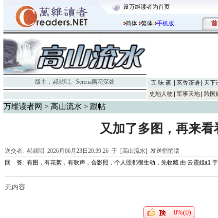
设万维读者为首页
首
简体
繁体
手机版
版主：
郝就唱
、
Serena藕花深处
五 味 斋
茗香茶语
天下
史地人物
军事天地
跨国
万维读者网
>
高山流水
> 跟帖
又加了多图，再来看
送交者:
郝就唱
2026月06月23日20:39:26 于 [高山流水]
发送悄悄话
回 答:
有图，有花絮，有歌声，合影照，个人照都很生动，先收藏
由
云霞姐姐
于 
无内容
0%(0)