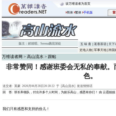
设万维读者为首页
首
简体
繁体
手机版
版主：
郝就唱
、
Serena藕花深处
五 味 斋
茗香茶语
天下
史地人物
军事天地
跨国
万维读者网
>
高山流水
> 跟帖
非常赞同！感谢班委会无私的奉献。
色。
送交者:
英豪
2026月06月28日20:28:22 于 [高山流水]
发送悄悄话
回 答:
班长和领队，付出许多个人时间，为娱乐高山，感恩有你们！
由
云霞姐姐
我们只有感恩和支持的份儿！