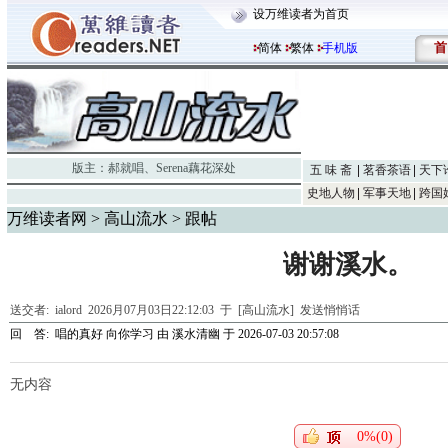
设万维读者为首页
首
简体
繁体
手机版
版主：
郝就唱
、
Serena藕花深处
五 味 斋
茗香茶语
天下
史地人物
军事天地
跨国
万维读者网
>
高山流水
> 跟帖
谢谢溪水。
送交者:
ialord
2026月07月03日22:12:03 于 [高山流水]
发送悄悄话
回 答:
唱的真好 向你学习
由
溪水清幽
于 2026-07-03 20:57:08
无内容
0%(0)