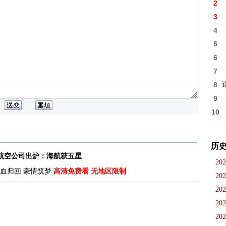
2
3
4
5
6
7
8
9
10
历
佳航空公司出炉：海航获五星
202
血归回 豪情筑梦
高清免费看 无地区限制
202
202
202
202