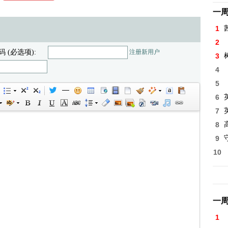
一
1
2
码 (必选项):
注册新用户
3
4
5
6
7
8
高
9
10
一
1