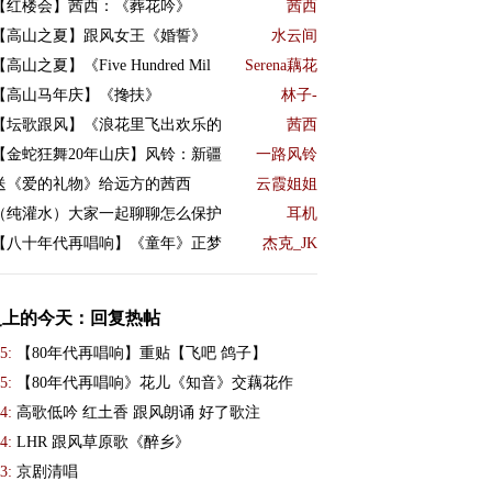
【红楼会】茜西：《葬花吟》
茜西
【高山之夏】跟风女王《婚誓》
水云间
【高山之夏】《Five Hundred Mil
Serena藕花
【高山马年庆】《搀扶》
林子-
【坛歌跟风】《浪花里飞出欢乐的
茜西
【金蛇狂舞20年山庆】风铃：新疆
一路风铃
送《爱的礼物》给远方的茜西
云霞姐姐
（纯灌水）大家一起聊聊怎么保护
耳机
【八十年代再唱响】《童年》正梦
杰克_JK
史上的今天：回复热帖
5:
【80年代再唱响】重贴【飞吧 鸽子】
5:
【80年代再唱响》花儿《知音》交藕花作
4:
高歌低吟 红土香 跟风朗诵 好了歌注
4:
LHR 跟风草原歌《醉乡》
3:
京剧清唱