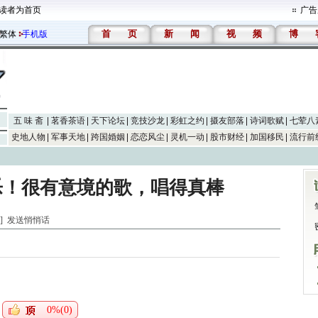
读者为首页
广告
首
页
新
闻
视
频
博
繁体
手机版
五 味 斋
茗香茶语
天下论坛
竞技沙龙
彩虹之约
摄友部落
诗词歌赋
七荤八
史地人物
军事天地
跨国婚姻
恋恋风尘
灵机一动
股市财经
加国移民
流行前
乐！很有意境的歌，唱得真棒
水]
发送悄悄话
0%(0)