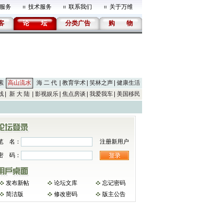
服务
技术服务
联系我们
关于万维
客
论
坛
分类广告
购
物
素
高山流水
海 二 代
教育学术
笑林之声
健康生活
线
新 大 陆
影视娱乐
焦点房谈
我爱我车
美国移民
笔 名：
注册新用户
密 码：
发布新帖
论坛文库
忘记密码
简洁版
修改密码
版主公告