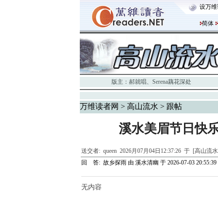
设万维
简体
版主：
郝就唱
、
Serena藕花深处
万维读者网
>
高山流水
> 跟帖
溪水美眉节日快
送交者:
queen
2026月07月04日12:37:26 于 [高山流
回 答:
故乡探雨
由
溪水清幽
于 2026-07-03 20:55:39
无内容