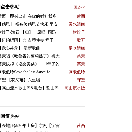
周点击热帖
更多>>
茜西：即兴出走 在你的婚礼我多
茜西
【感恩】 祝各位感恩节快乐 平安
溪水清幽
树烨子/海石:【归】（原唱: 周迅
树烨子
【纽约听雨】☆ 古琴伴奏 烨子
歌哥
【我心芬芳】 最新歌曲
溪水清幽
英豪唱《吐鲁番的葡萄熟了》祝大
英豪
英豪拔掉《格桑美朵》，11年了的
英豪
歌低吟Save the last dance fo
高歌低吟
守望 【花又落】六重唱
守望
【高山流水歌曲库&电台】暨曲库
高山流水版
周回复热帖
【金蛇狂舞20年山庆】京剧【宇宙
茜西