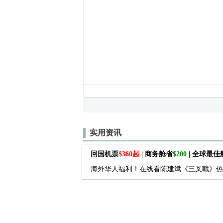
实用资讯
回国机票
$360起
| 商务舱省
$200
| 全球最
海外华人福利！在线看陈建斌《三叉戟》热