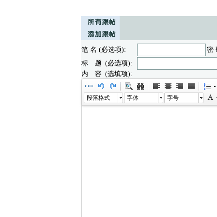
笔 名 (必选项):
密 
标 题 (必选项):
内 容 (选填项):
段落格式
字体
字号