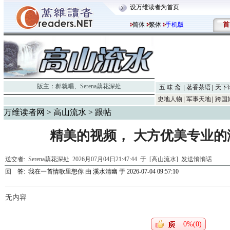
设万维读者为首页
首
简体
繁体
手机版
版主：
郝就唱
、
Serena藕花深处
五 味 斋
茗香茶语
天下
史地人物
军事天地
跨国
万维读者网
>
高山流水
> 跟帖
精美的视频， 大方优美专业的
送交者:
Serena藕花深处
2026月07月04日21:47:44 于 [高山流水]
发送悄悄话
回 答:
我在一首情歌里想你
由
溪水清幽
于 2026-07-04 09:57:10
无内容
0%(0)