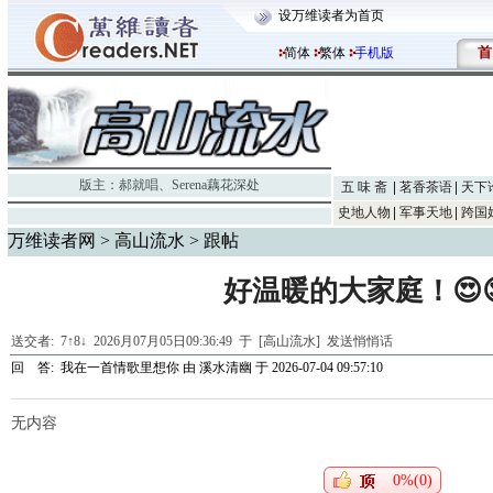
设万维读者为首页
首
简体
繁体
手机版
版主：
郝就唱
、
Serena藕花深处
五 味 斋
茗香茶语
天下
史地人物
军事天地
跨国
万维读者网
>
高山流水
> 跟帖
好温暖的大家庭！😍
送交者:
7↑8↓
2026月07月05日09:36:49 于 [高山流水]
发送悄悄话
回 答:
我在一首情歌里想你
由
溪水清幽
于 2026-07-04 09:57:10
无内容
0%(0)