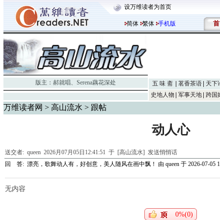
设万维读者为首页
首
简体
繁体
手机版
版主：
郝就唱
、
Serena藕花深处
五 味 斋
茗香茶语
天下
史地人物
军事天地
跨国
万维读者网
>
高山流水
> 跟帖
动人心
送交者:
queen
2026月07月05日12:41:51 于 [高山流水]
发送悄悄话
回 答:
漂亮，歌舞动人有，好创意，美人随风在画中飘！
由
queen
于 2026-07-05 1
无内容
0%(0)