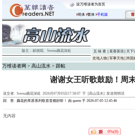
设万维读者为首页
首
简体
繁体
手机版
版主：
郝就唱
、
Serena藕花深处
五 味 斋
茗香茶语
天下
史地人物
军事天地
跨国
万维读者网
>
高山流水
> 跟帖
谢谢女王听歌鼓励！周
送交者:
Serena藕花深处
2026月07月05日17:58:07 于 [高山流水]
发送悄悄话
回 答:
藕花的草原系列歌首首都好听！
由
queen
于 2026-07-05 12:45:46
无内容
0%(0)