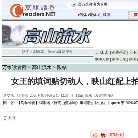
设万维读者为首页
首
简体
繁体
手机版
版主：
郝就唱
、
Serena藕花深处
五 味 斋
茗香茶语
天下
史地人物
军事天地
跨国
万维读者网
>
高山流水
> 跟帖
女王的填词贴切动人，映山红配上
送交者:
叶雨㊣
2026月07月06日10:12:51 于 [高山流水]
发送悄悄话
回 答:
【马年仲夏】词唱谱《赠高山流水哟》填词歌曲映山红
由
queen
于 2026-07-
无内容
0%(0)