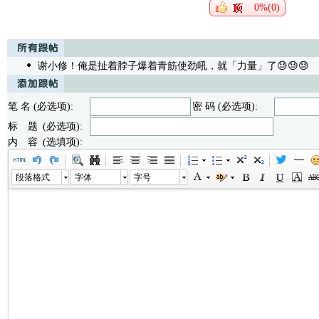
0%(0)
谢小修！俺是扯着脖子爆着青筋使劲吼，就「力量」了😓😓😓
/
笔 名 (必选项):
密 码 (必选项):
标 题 (必选项):
内 容 (选填项):
段落格式
字体
字号