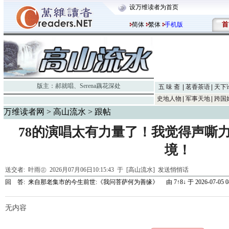
设万维读者为首页
首
简体
繁体
手机版
版主：
郝就唱
、
Serena藕花深处
五 味 斋
茗香茶语
天下
史地人物
军事天地
跨国
万维读者网
>
高山流水
> 跟帖
78的演唱太有力量了！我觉得声嘶
境！
送交者:
叶雨㊣
2026月07月06日10:15:43 于 [高山流水]
发送悄悄话
回 答:
来自那老集市的今生前世:《我问菩萨何为善缘》
由
7↑8↓
于 2026-07-05 0
无内容