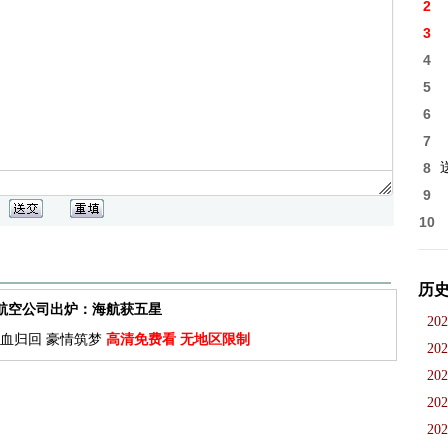
2
3
4
5
6
7
8
9
10
历
佳航空公司出炉：海航获五星
202
血归回 豪情筑梦
高清免费看 无地区限制
202
202
202
202