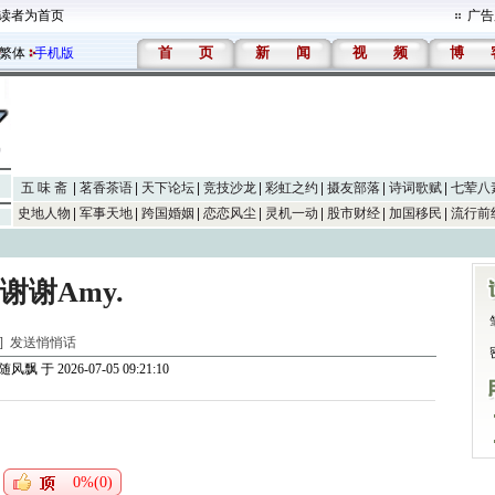
读者为首页
广告
首
页
新
闻
视
频
博
繁体
手机版
五 味 斋
茗香茶语
天下论坛
竞技沙龙
彩虹之约
摄友部落
诗词歌赋
七荤八
史地人物
军事天地
跨国婚姻
恋恋风尘
灵机一动
股市财经
加国移民
流行前
谢谢Amy.
水]
发送悄悄话
随风飘
于 2026-07-05 09:21:10
0%(0)