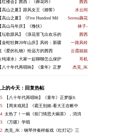
【红楼会】茜西：《葬花吟》
茜西
【高山之夏】跟风女王《婚誓》
水云间
【高山之夏】《Five Hundred Mil
Serena藕花
【高山马年庆】《搀扶》
林子-
【坛歌跟风】《浪花里飞出欢乐的
茜西
【金蛇狂舞20年山庆】风铃：新疆
一路风铃
送《爱的礼物》给远方的茜西
云霞姐姐
（纯灌水）大家一起聊聊怎么保护
耳机
【八十年代再唱响】《童年》正梦
杰克_JK
史上的今天：回复热帖
5:
【八十年代再唱响】《童年》正梦版ft.
5:
【周末戏苑】《霸王别姬-看大王在帐中
4:
太热了！一碗《前门情思大碗茶》，消消
3:
《万疆》学唱
2:
杰克_JK：钢琴伴奏样板戏《红灯记》三