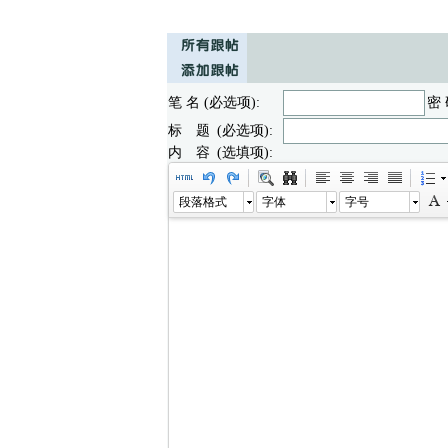
笔 名 (必选项):
密 
标 题 (必选项):
内 容 (选填项):
段落格式
字体
字号