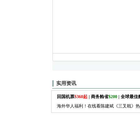
实用资讯
回国机票
$360起
| 商务舱省
$200
| 全球最
海外华人福利！在线看陈建斌《三叉戟》热