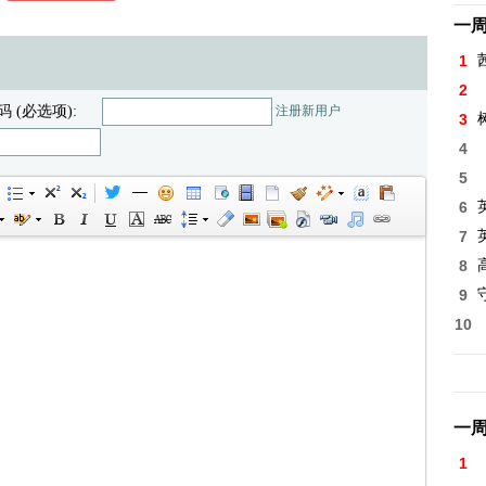
一
1
2
码 (必选项):
注册新用户
3
4
5
6
7
8
高
9
10
一
1