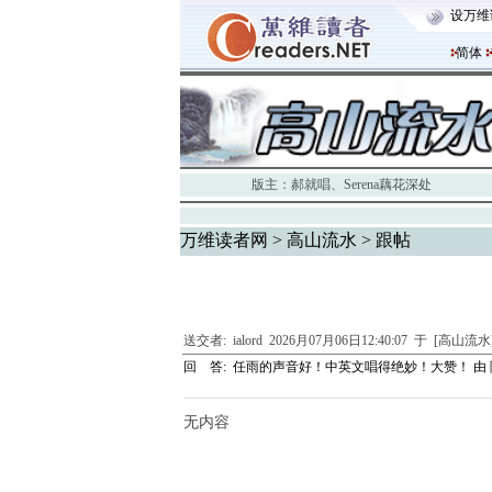
设万维
简体
版主：
郝就唱
、
Serena藕花深处
万维读者网
>
高山流水
> 跟帖
送交者:
ialord
2026月07月06日12:40:07 于 [高山流
回 答:
任雨的声音好！中英文唱得绝妙！大赞！
由
无内容