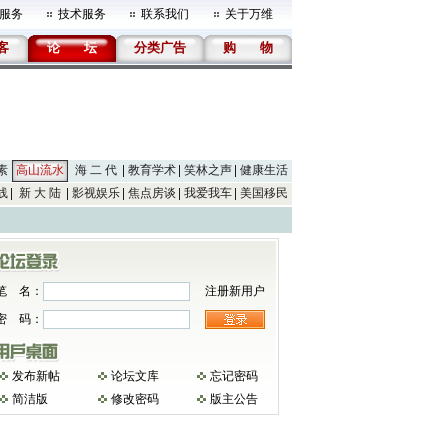
服务
技术服务
联系我们
关于万维
客
论
坛
分类广告
购
物
素
高山流水
海 二 代
教育学术
笑林之声
健康生活
线
新 大 陆
影视娱乐
焦点房谈
我爱我车
美国移民
笔 名：
注册新用户
密 码：
发布新帖
论坛文库
忘记密码
简洁版
修改密码
版主公告