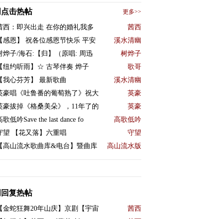
周点击热帖
更多>>
茜西：即兴出走 在你的婚礼我多
茜西
【感恩】 祝各位感恩节快乐 平安
溪水清幽
树烨子/海石:【归】（原唱: 周迅
树烨子
【纽约听雨】☆ 古琴伴奏 烨子
歌哥
【我心芬芳】 最新歌曲
溪水清幽
英豪唱《吐鲁番的葡萄熟了》祝大
英豪
英豪拔掉《格桑美朵》，11年了的
英豪
歌低吟Save the last dance fo
高歌低吟
守望 【花又落】六重唱
守望
【高山流水歌曲库&电台】暨曲库
高山流水版
周回复热帖
【金蛇狂舞20年山庆】京剧【宇宙
茜西