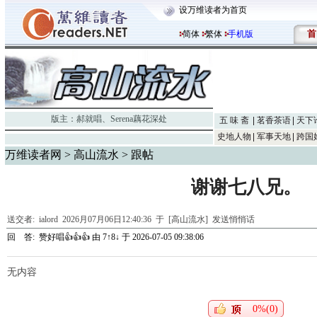
设万维读者为首页
首
简体
繁体
手机版
版主：
郝就唱
、
Serena藕花深处
五 味 斋
茗香茶语
天下
史地人物
军事天地
跨国
万维读者网
>
高山流水
> 跟帖
谢谢七八兄。
送交者:
ialord
2026月07月06日12:40:36 于 [高山流水]
发送悄悄话
回 答:
赞好唱👍👍👍
由
7↑8↓
于 2026-07-05 09:38:06
无内容
0%(0)