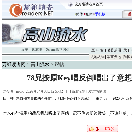
设万维读者为首页
首
简体
繁体
手机版
版主：
郝就唱
、
Serena藕花深处
五 味 斋
茗香茶语
天下
史地人物
军事天地
跨国
万维读者网
>
高山流水
> 跟帖
78兄按原Key唱反倒唱出了意
送交者:
ialord
2026月07月06日12:55:42 于 [高山流水]
发送悄悄话
回 答:
来自那老集市的今生前世:《我问菩萨何为善缘》
由
7↑8↓
于 2026-07-05 0
本来有些沉重的话题我却听出了喜感，忍不住边听边微笑（不该的哈）
0%(0)